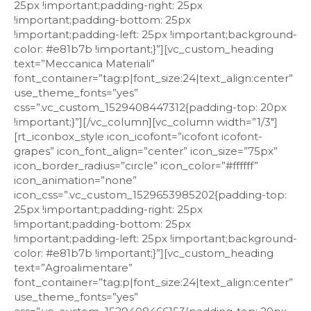
25px !important;padding-right: 25px
!important;padding-bottom: 25px
!important;padding-left: 25px !important;background-
color: #e81b7b !important;}”][vc_custom_heading
text=”Meccanica Materiali”
font_container=”tag:p|font_size:24|text_align:center”
use_theme_fonts=”yes”
css=”.vc_custom_1529408447312{padding-top: 20px
!important;}”][/vc_column][vc_column width=”1/3″]
[rt_iconbox_style icon_icofont=”icofont icofont-
grapes” icon_font_align=”center” icon_size=”75px”
icon_border_radius=”circle” icon_color=”#ffffff”
icon_animation=”none”
icon_css=”.vc_custom_1529653985202{padding-top:
25px !important;padding-right: 25px
!important;padding-bottom: 25px
!important;padding-left: 25px !important;background-
color: #e81b7b !important;}”][vc_custom_heading
text=”Agroalimentare”
font_container=”tag:p|font_size:24|text_align:center”
use_theme_fonts=”yes”