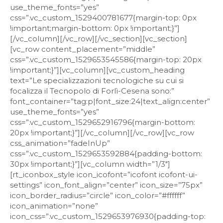
use_theme_fonts=”yes”
css=”.vc_custom_1529400781677{margin-top: 0px
!important;margin-bottom: 0px !important;}”]
[/vc_column][/vc_row][/vc_section][vc_section]
[vc_row content_placement=”middle”
css=”.vc_custom_1529653545586{margin-top: 20px
!important;}”][vc_column][vc_custom_heading
text=”Le specializzazioni tecnologiche su cui si
focalizza il Tecnopolo di Forlì-Cesena sono:”
font_container=”tag:p|font_size:24|text_align:center”
use_theme_fonts=”yes”
css=”.vc_custom_1529652916796{margin-bottom:
20px !important;}”][/vc_column][/vc_row][vc_row
css_animation=”fadeInUp”
css=”.vc_custom_1529653592884{padding-bottom:
30px !important;}”][vc_column width=”1/3″]
[rt_iconbox_style icon_icofont=”icofont icofont-ui-
settings” icon_font_align=”center” icon_size=”75px”
icon_border_radius=”circle” icon_color=”#ffffff”
icon_animation=”none”
icon_css=”.vc_custom_1529653976930{padding-top: