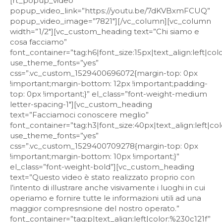
[rt_popup_video
popup_video_link=”https://youtu.be/7dKVBxmFCUQ”
popup_video_image=”7821″][/vc_column][vc_column
width=”1/2″][vc_custom_heading text=”Chi siamo e
cosa facciamo”
font_container=”tag:h6|font_size:15px|text_align:left|col
use_theme_fonts=”yes”
css=”.vc_custom_1529400696072{margin-top: 0px
!important;margin-bottom: 12px !important;padding-
top: 0px !important;}” el_class=”font-weight-medium
letter-spacing-1″][vc_custom_heading
text=”Facciamoci conoscere meglio”
font_container=”tag:h3|font_size:40px|text_align:left|co
use_theme_fonts=”yes”
css=”.vc_custom_1529400709278{margin-top: 0px
!important;margin-bottom: 10px !important;}”
el_class=”font-weight-bold”][vc_custom_heading
text=”Questo video è stato realizzato proprio con
l’intento di illustrare anche visivamente i luoghi in cui
operiamo e fornire tutte le informazioni utili ad una
maggior compresnsione del nostro operato.”
font_container=”tag:p|text_align:left|color:%230c121f”