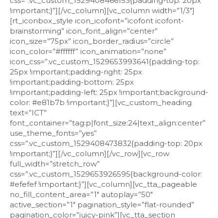
css=”.vc_custom_1529408466153{padding-top: 20px
!important;}”][/vc_column][vc_column width=”1/3″]
[rt_iconbox_style icon_icofont=”icofont icofont-
brainstorming” icon_font_align=”center”
icon_size=”75px” icon_border_radius=”circle”
icon_color=”#ffffff” icon_animation=”none”
icon_css=”.vc_custom_1529653993641{padding-top:
25px !important;padding-right: 25px
!important;padding-bottom: 25px
!important;padding-left: 25px !important;background-
color: #e81b7b !important;}”][vc_custom_heading
text=”ICT”
font_container=”tag:p|font_size:24|text_align:center”
use_theme_fonts=”yes”
css=”.vc_custom_1529408473832{padding-top: 20px
!important;}”][/vc_column][/vc_row][vc_row
full_width=”stretch_row”
css=”.vc_custom_1529653926595{background-color:
#efefef !important;}”][vc_column][vc_tta_pageable
no_fill_content_area=”1″ autoplay=”50″
active_section=”1″ pagination_style=”flat-rounded”
pagination_color=”juicy-pink”][vc_tta_section