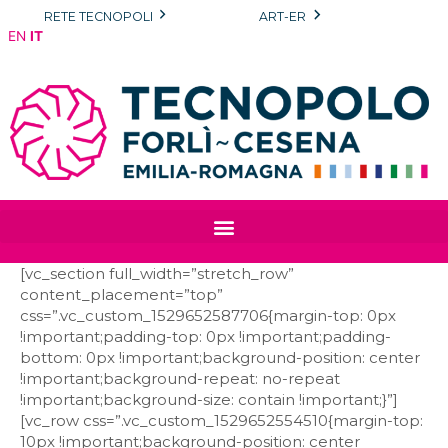
Vai
RETE TECNOPOLI
ART-ER
al
EN
IT
contenuto
[vc_section full_width=”stretch_row”
content_placement=”top”
css=”.vc_custom_1529652587706{margin-top: 0px
!important;padding-top: 0px !important;padding-
bottom: 0px !important;background-position: center
!important;background-repeat: no-repeat
!important;background-size: contain !important;}”]
[vc_row css=”.vc_custom_1529652554510{margin-top:
10px !important;background-position: center