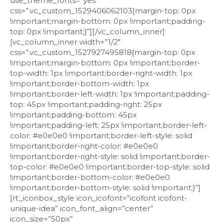
use_theme_fonts=”yes”
css=”.vc_custom_1529406062103{margin-top: 0px
!important;margin-bottom: 0px !important;padding-
top: 0px !important;}”][/vc_column_inner]
[vc_column_inner width=”1/2″
css=”.vc_custom_1527927495818{margin-top: 0px
!important;margin-bottom: 0px !important;border-
top-width: 1px !important;border-right-width: 1px
!important;border-bottom-width: 1px
!important;border-left-width: 1px !important;padding-
top: 45px !important;padding-right: 25px
!important;padding-bottom: 45px
!important;padding-left: 25px !important;border-left-
color: #e0e0e0 !important;border-left-style: solid
!important;border-right-color: #e0e0e0
!important;border-right-style: solid !important;border-
top-color: #e0e0e0 !important;border-top-style: solid
!important;border-bottom-color: #e0e0e0
!important;border-bottom-style: solid !important;}”]
[rt_iconbox_style icon_icofont=”icofont icofont-
unique-idea” icon_font_align=”center”
icon_size=”50px”