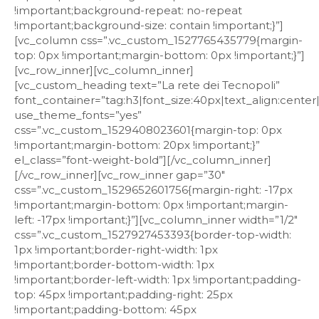
!important;background-repeat: no-repeat
!important;background-size: contain !important;}”]
[vc_column css=”.vc_custom_1527765435779{margin-
top: 0px !important;margin-bottom: 0px !important;}”]
[vc_row_inner][vc_column_inner]
[vc_custom_heading text=”La rete dei Tecnopoli”
font_container=”tag:h3|font_size:40px|text_align:center
use_theme_fonts=”yes”
css=”.vc_custom_1529408023601{margin-top: 0px
!important;margin-bottom: 20px !important;}”
el_class=”font-weight-bold”][/vc_column_inner]
[/vc_row_inner][vc_row_inner gap=”30″
css=”.vc_custom_1529652601756{margin-right: -17px
!important;margin-bottom: 0px !important;margin-
left: -17px !important;}”][vc_column_inner width=”1/2″
css=”.vc_custom_1527927453393{border-top-width:
1px !important;border-right-width: 1px
!important;border-bottom-width: 1px
!important;border-left-width: 1px !important;padding-
top: 45px !important;padding-right: 25px
!important;padding-bottom: 45px