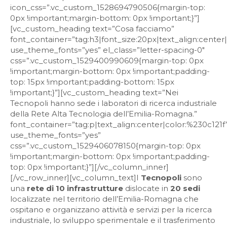
icon_css=”.vc_custom_1528694790506{margin-top:
0px !important;margin-bottom: 0px !important;}”]
[vc_custom_heading text=”Cosa facciamo”
font_container=”tag:h3|font_size:20px|text_align:center
use_theme_fonts=”yes” el_class=”letter-spacing-0″
css=”.vc_custom_1529400990609{margin-top: 0px
!important;margin-bottom: 0px !important;padding-
top: 15px !important;padding-bottom: 15px
!important;}”][vc_custom_heading text=”Nei
Tecnopoli hanno sede i laboratori di ricerca industriale
della Rete Alta Tecnologia dell’Emilia-Romagna.”
font_container=”tag:p|text_align:center|color:%230c121f
use_theme_fonts=”yes”
css=”.vc_custom_1529406078150{margin-top: 0px
!important;margin-bottom: 0px !important;padding-
top: 0px !important;}”][/vc_column_inner]
[/vc_row_inner][vc_column_text]I
Tecnopoli
sono
una
rete di 10 infrastrutture
dislocate in
20 sedi
localizzate nel territorio dell’Emilia-Romagna che
ospitano e organizzano attività e servizi per la ricerca
industriale, lo sviluppo sperimentale e il trasferimento