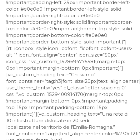
!important;padding-left: 25px !important;border-left-
color: #e0e0e0 !important;border-left-style: solid
!important;border-right-color: #e0e0e0
!important;border-right-style: solid !important;border-
top-color: #e0e0e0 !important;border-top-style: solid
!important;border-bottom-color: #e0e0e0
!important;border-bottom-style: solid !important;}”]
[rt_iconbox_style icon_icofont=”icofont icofont-users-
alt-1″ icon_font_align=”center” icon_size=”50px”
icon_css=”.vc_custom_1528694775581{margin-top:
0px !important;margin-bottom: 0px !important;}”]
[vc_custom_heading text=”Chi siamo”
font_container=”tag:h3|font_size:20px|text_align:center
use_theme_fonts=”yes” el_class=”letter-spacing-0″
css=”.vc_custom_1529400914170{margin-top: 0px
!important;margin-bottom: 0px !important;padding-
top: 15px !important;padding-bottom: 15px
!important;}”][vc_custom_heading text=”Una rete di
10 infrastrutture dislocate in 20 sedi
localizzate nel territorio dell’Emilia-Romagna.”
font_container=”tag:p|text_align:center|color:%230c121f