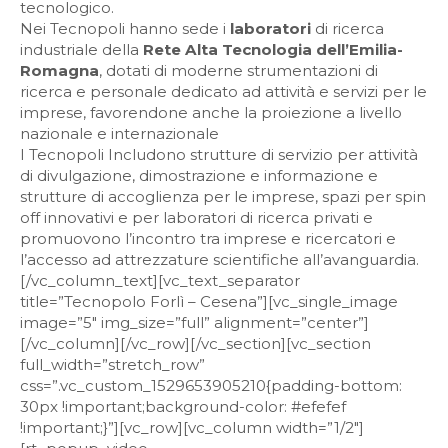
tecnologico.
Nei Tecnopoli hanno sede i
laboratori
di ricerca
industriale della
Rete Alta Tecnologia dell’Emilia-
Romagna
, dotati di moderne strumentazioni di
ricerca e personale dedicato ad attività e servizi per le
imprese, favorendone anche la proiezione a livello
nazionale e internazionale
I Tecnopoli Includono strutture di servizio per attività
di divulgazione, dimostrazione e informazione e
strutture di accoglienza per le imprese, spazi per spin
off innovativi e per laboratori di ricerca privati e
promuovono l’incontro tra imprese e ricercatori e
l’accesso ad attrezzature scientifiche all’avanguardia.
[/vc_column_text][vc_text_separator
title=”Tecnopolo Forlì – Cesena”][vc_single_image
image=”5″ img_size=”full” alignment=”center”]
[/vc_column][/vc_row][/vc_section][vc_section
full_width=”stretch_row”
css=”.vc_custom_1529653905210{padding-bottom:
30px !important;background-color: #efefef
!important;}”][vc_row][vc_column width=”1/2″]