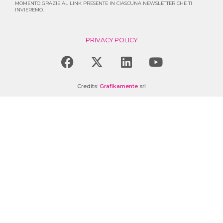
MOMENTO GRAZIE AL LINK PRESENTE IN CIASCUNA NEWSLETTER CHE TI
INVIEREMO.
PRIVACY POLICY
F
X
L
Y
a
-
i
o
c
t
n
u
Credits:
Grafikamente
srl
e
w
k
t
b
i
e
u
o
t
d
b
o
t
i
e
k
e
n
r