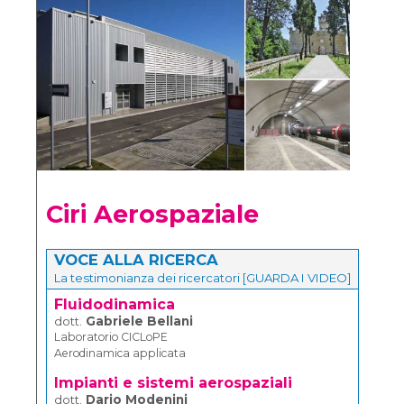
Ciri Aerospaziale
VOCE ALLA RICERCA
La testimonianza dei ricercatori [GUARDA I VIDEO]
Fluidodinamica
dott.
Gabriele Bellani
Laboratorio CICLoPE
Aerodinamica applicata
Impianti e sistemi aerospaziali
dott.
Dario Modenini