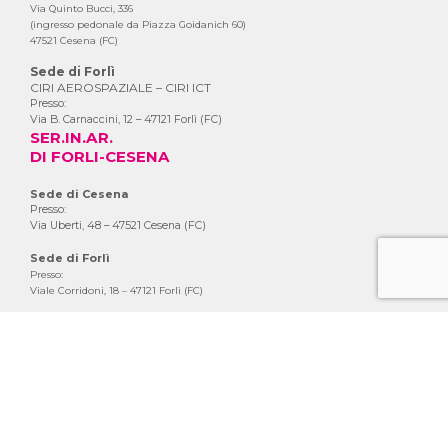
Via Quinto Bucci, 336
(ingresso pedonale da Piazza Goidanich 60)
47521 Cesena (FC)
Sede di Forlì
CIRI AEROSPAZIALE – CIRI ICT
Presso:
Via B. Carnaccini, 12 – 47121 Forlì (FC)
SER.IN.AR.
DI FORLI-CESENA
Sede di Cesena
Presso:
Via Uberti, 48 – 47521 Cesena (FC)
Sede di Forlì
Presso:
Viale Corridoni, 18 – 47121 Forlì (FC)
NEWSLETTER
TEAM
GESTORE
RETE DI TECNOPOLI
ISCRIVITI