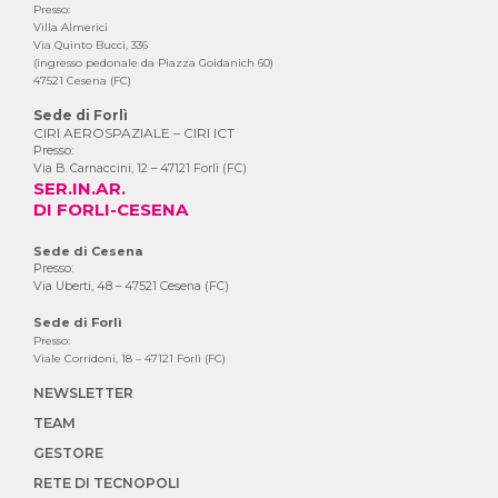
Presso:
Villa Almerici
Via Quinto Bucci, 336
(ingresso pedonale da Piazza Goidanich 60)
47521 Cesena (FC)
Sede di Forlì
CIRI AEROSPAZIALE – CIRI ICT
Presso:
Via B. Carnaccini, 12 – 47121 Forlì (FC)
SER.IN.AR.
DI FORLI-CESENA
Sede di Cesena
Presso:
Via Uberti, 48 – 47521 Cesena (FC)
Sede di Forlì
Presso:
Viale Corridoni, 18 – 47121 Forlì (FC)
NEWSLETTER
TEAM
GESTORE
RETE DI TECNOPOLI