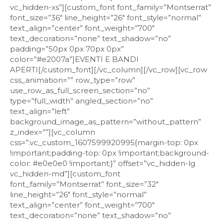
vc_hidden-xs”][custom_font font_family=”Montserrat”
font_size=”36″ line_height=”26″ font_style=”normal”
text_align=”center” font_weight=”700″
text_decoration=”none” text_shadow=”no”
padding=”50px 0px 70px 0px”
color=”#e2007a”]EVENTI E BANDI
APERTI[/custom_font][/vc_column][/vc_row][vc_row
css_animation=”” row_type=”row”
use_row_as_full_screen_section=”no”
type=”full_width” angled_section=”no”
text_align=”left”
background_image_as_pattern=”without_pattern”
z_index=””][vc_column
css=”.vc_custom_1607599920995{margin-top: 0px
!important;padding-top: 0px !important;background-
color: #e0e0e0 !important;}” offset=”vc_hidden-lg
vc_hidden-md”][custom_font
font_family=”Montserrat” font_size=”32″
line_height=”26″ font_style=”normal”
text_align=”center” font_weight=”700″
text_decoration=”none” text_shadow=”no”