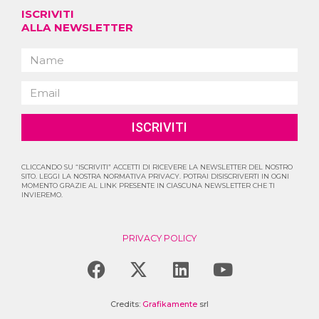
ISCRIVITI
ALLA NEWSLETTER
ISCRIVITI
CLICCANDO SU “ISCRIVITI” ACCETTI DI RICEVERE LA NEWSLETTER DEL NOSTRO
SITO. LEGGI LA NOSTRA NORMATIVA PRIVACY. POTRAI DISISCRIVERTI IN OGNI
MOMENTO GRAZIE AL LINK PRESENTE IN CIASCUNA NEWSLETTER CHE TI
INVIEREMO.
PRIVACY POLICY
F
X
L
Y
a
-
i
o
c
t
n
u
Credits:
Grafikamente
srl
e
w
k
t