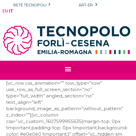
Vai
RETE TECNOPOLI
ART-ER
al
EN
IT
contenuto
[vc_row css_animation=”” row_type=”row”
use_row_as_full_screen_section=”no”
type=”full_width” angled_section=”no”
text_align=”left”
background_image_as_pattern=”without_pattern”
z_index=””][vc_column
css=”.vc_custom_1607599955635{margin-top: 0px
!important;padding-top: 0px !important;background-
color: #e0e0e0 !important;}” offset=”vc_hidden-sm