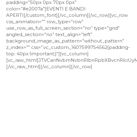
padding=”50px 0px 70px 0px”
color=”#e2007a”]EVENTI E BANDI
APERTI[/custom_font][/vc_column][/vc_row][vc_row
css_animation=”” row_type=”row”
use_row_as_full_screen_section=”no” type=”grid”
angled_section=”no” text_align=”left”
background_image_as_pattern=”without_pattern”
z_index=”” css=”.vc_custom_1607599754562{padding-
top: 40px !important;}”][vc_column]
[vc_raw_html]JTVCanNvbmNvbnRlbnRpbXBvcnRlc
[/vc_raw_html][/vc_column][/vc_row]