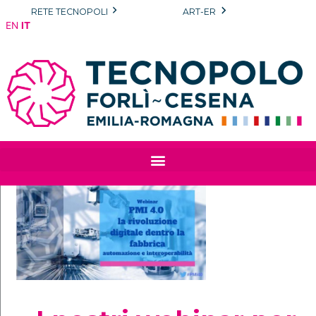
Vai
RETE TECNOPOLI
ART-ER
al
EN
IT
contenuto