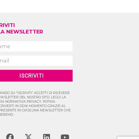
RIVITI
LA NEWSLETTER
ISCRIVITI
ANDO SU “ISCRIVITI” ACCETTI DI RICEVERE
EWSLETTER DEL NOSTRO SITO. LEGGI LA
RA NORMATIVA PRIVACY. POTRAI
SCRIVERTI IN OGNI MOMENTO GRAZIE AL
 PRESENTE IN CIASCUNA NEWSLETTER CHE
VIEREMO.
F
X
L
Y