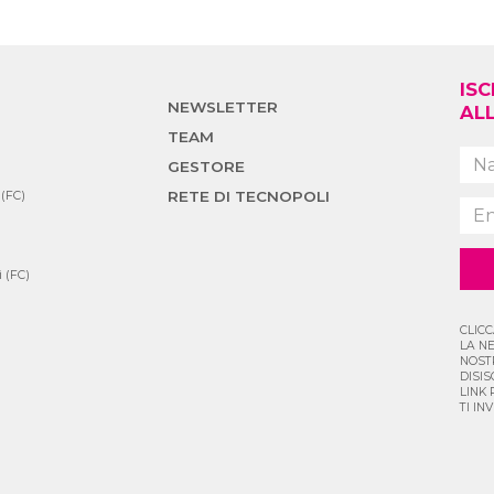
ISC
NEWSLETTER
AL
TEAM
GESTORE
RETE DI TECNOPOLI
 (FC)
ì (FC)
CLICC
LA N
NOST
DISI
LINK
TI IN