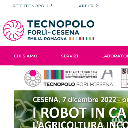
Vai
RETE TECNOPOLI
ART-ER
al
contenuto
CHI SIAMO
SERVIZI
LABORATO