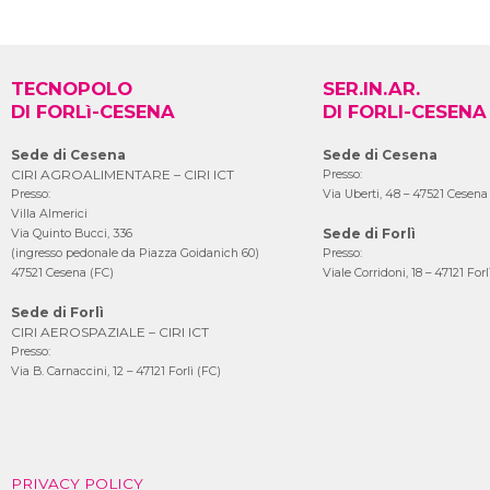
TECNOPOLO
SER.IN.AR.
DI FORLì-CESENA
DI FORLI-CESENA
Sede di Cesena
Sede di Cesena
CIRI AGROALIMENTARE – CIRI ICT
Presso:
Presso:
Via Uberti, 48 – 47521 Cesena
Villa Almerici
Sede di Forlì
Via Quinto Bucci, 336
(ingresso pedonale da Piazza Goidanich 60)
Presso:
47521 Cesena (FC)
Viale Corridoni, 18 – 47121 Forl
Sede di Forlì
CIRI AEROSPAZIALE – CIRI ICT
Presso:
Via B. Carnaccini, 12 – 47121 Forlì (FC)
PRIVACY POLICY