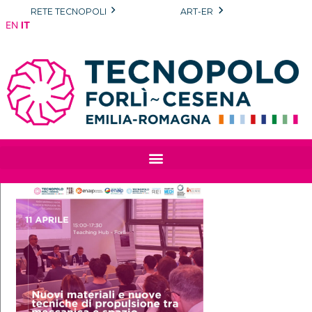
Vai
RETE TECNOPOLI
ART-ER
al
EN
IT
contenuto