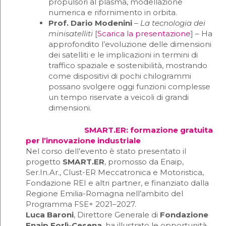
propulsori al plasma, modellazione
numerica e rifornimento in orbita.
Prof. Dario Modenini
–
La tecnologia dei
minisatelliti
[
Scarica la presentazione
] – Ha
approfondito l’evoluzione delle dimensioni
dei satelliti e le implicazioni in termini di
traffico spaziale e sostenibilità, mostrando
come dispositivi di pochi chilogrammi
possano svolgere oggi funzioni complesse
un tempo riservate a veicoli di grandi
dimensioni.
SMART.ER: formazione gratuita
per l’innovazione industriale
Nel corso dell’evento è stato presentato il
progetto
SMART.ER
, promosso da Enaip,
Ser.In.Ar., Clust-ER Meccatronica e Motoristica,
Fondazione REI e altri partner, e finanziato dalla
Regione Emilia-Romagna nell’ambito del
Programma FSE+ 2021–2027.
Luca Baroni
, Direttore Generale di
Fondazione
Enaip Forlì-Cesena
, ha illustrato le opportunità