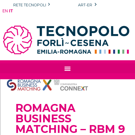
Vai
RETE TECNOPOLI
ART-ER
al
EN
IT
contenuto
ROMAGNA
BUSINESS
MATCHING – RBM 9