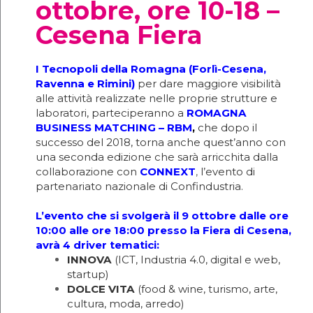
ottobre, ore 10-18 –
Cesena Fiera
I Tecnopoli della Romagna (Forlì-Cesena,
Ravenna e Rimini)
per dare maggiore visibilità
alle attività realizzate nelle proprie strutture e
laboratori, parteciperanno a
ROMAGNA
BUSINESS MATCHING – RBM
,
c
he dopo il
successo del 2018, torna anche quest’anno con
una seconda edizione che sarà arricchita dalla
collaborazione con
CONNEXT
,
l’evento di
partenariato nazionale di Confindustria.
L’evento che si svolgerà il 9 ottobre dalle ore
10:00 alle ore 18:00 presso la Fiera di Cesena,
avrà 4 driver tematici:
INNOVA
(ICT, Industria 4.0, digital e web,
startup)
DOLCE VITA
(food & wine, turismo, arte,
cultura, moda, arredo)