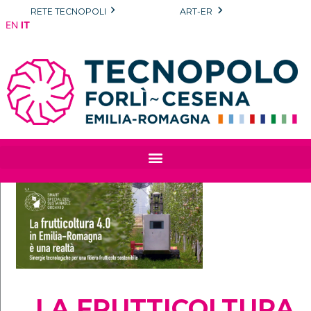
Vai
RETE TECNOPOLI
ART-ER
al
EN
IT
contenuto
LA FRUTTICOLTURA