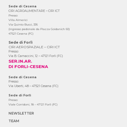
Sede di Cesena
CIRI AGROALIMENTARE – CIRI ICT
Presso:
Villa Almerici
Via Quinto Bucci, 336
(ingresso pedonale da Piazza Goidanich 60)
47521 Cesena (FC)
Sede di Forlì
CIRI AEROSPAZIALE – CIRI ICT
Presso:
Via B. Carnaccini, 12 – 47121 Forlì (FC)
SER.IN.AR.
DI FORLI-CESENA
Sede di Cesena
Presso:
Via Uberti, 48 – 47521 Cesena (FC)
Sede di Forlì
Presso:
Viale Corridoni, 18 – 47121 Forlì (FC)
NEWSLETTER
TEAM