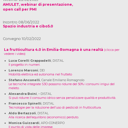
AMULET, webinar di presentazione,
open call per PMI
Incontro 08/06/2022
Spazio industria e cibo5.0
Convegno 10/02/2022
La frutticultura 4.0 in Emilia-Romagna è una realtà
(clicca per
vedere i video)
Luca Corelli Grappadelli
, DISTAL
Il progetto in numeri.
Lorenzo Marconi
, DEI
Mobilità elettrica ed autonoma nel frutteto
Stefano Anconelli
, Canale Emiliano Romagnolo
Le tecniche integrate S3O possono ridurre del 50% i consumi irrigui del
meleto.
Alexandra Boini
, – DISTAL
Si può ridurre il consumo idrico senza penalizzare qualità e produttività.
Francesco Spinelli
, DISTAL
Tecnologie per la riduzione dell’uso di pesticidi in frutticoltura
.
Aldo Bertazzoli
, DISTAL
Alla ricerca dell’equilibrio (economico) perduto
.
Monica Guizzardi
, APO-CONERPO
Il punto di vista delle imprese
.