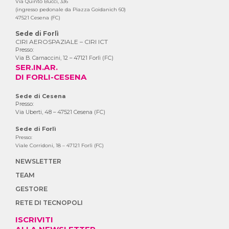
Via Quinto Bucci, 336
(ingresso pedonale da Piazza Goidanich 60)
47521 Cesena (FC)
Sede di Forlì
CIRI AEROSPAZIALE – CIRI ICT
Presso:
Via B. Carnaccini, 12 – 47121 Forlì (FC)
SER.IN.AR.
DI FORLI-CESENA
Sede di Cesena
Presso:
Via Uberti, 48 – 47521 Cesena (FC)
Sede di Forlì
Presso:
Viale Corridoni, 18 – 47121 Forlì (FC)
NEWSLETTER
TEAM
GESTORE
RETE DI TECNOPOLI
ISCRIVITI