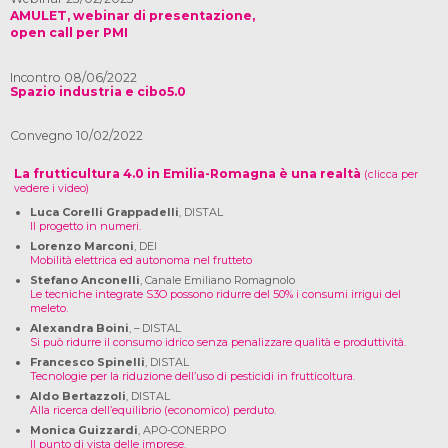
AMULET, webinar di presentazione,
open call per PMI
Incontro 08/06/2022
Spazio industria e cibo5.0
Convegno 10/02/2022
La frutticultura 4.0 in Emilia-Romagna è una realtà
(clicca per
vedere i video)
Luca Corelli Grappadelli
, DISTAL
Il progetto in numeri.
Lorenzo Marconi
, DEI
Mobilità elettrica ed autonoma nel frutteto
Stefano Anconelli
, Canale Emiliano Romagnolo
Le tecniche integrate S3O possono ridurre del 50% i consumi irrigui del
meleto.
Alexandra Boini
, – DISTAL
Si può ridurre il consumo idrico senza penalizzare qualità e produttività.
Francesco Spinelli
, DISTAL
Tecnologie per la riduzione dell’uso di pesticidi in frutticoltura
.
Aldo Bertazzoli
, DISTAL
Alla ricerca dell’equilibrio (economico) perduto
.
Monica Guizzardi
, APO-CONERPO
Il punto di vista delle imprese
.