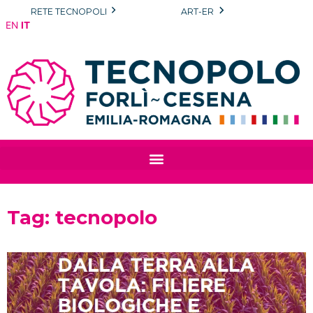
Vai
RETE TECNOPOLI
ART-ER
al
EN
IT
contenuto
Tag: tecnopolo
Pagina
Pagina
Pagina
Pagina
Pagina