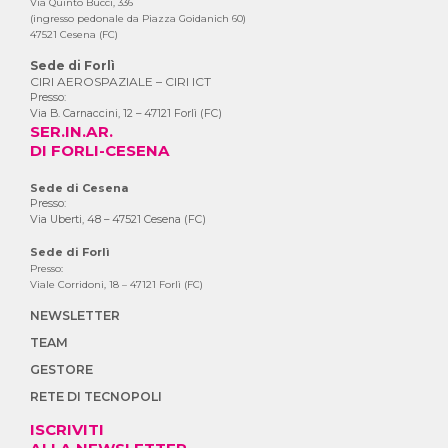
Via Quinto Bucci, 336
(ingresso pedonale da Piazza Goidanich 60)
47521 Cesena (FC)
Sede di Forlì
CIRI AEROSPAZIALE – CIRI ICT
Presso:
Via B. Carnaccini, 12 – 47121 Forlì (FC)
SER.IN.AR.
DI FORLI-CESENA
Sede di Cesena
Presso:
Via Uberti, 48 – 47521 Cesena (FC)
Sede di Forlì
Presso:
Viale Corridoni, 18 – 47121 Forlì (FC)
NEWSLETTER
TEAM
GESTORE
RETE DI TECNOPOLI
ISCRIVITI